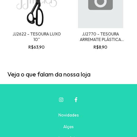
JJ2622 - TESOURA LUXO
JJ2770 - TESOURA
10''
ARREMATE PLÁSTICA
BLISTER
R$63,90
R$8,90
Veja o que falam da nossa loja
Novidades
Alças