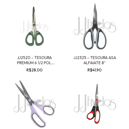
JJ2520 - TESOURA
JJ2325 - TESOURA ASA
PREMIUM 6 1/2 POL.
ALFAIATE 8"
REFORÇADA
R$28,00
R$41,90