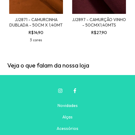
JJ2871 - CAMURCINHA
JJ2897 - CAMURÇÃO VINHO
DUBLADA - 50CM X 1,40MT
- 50CMX1,40MTS
R$14,90
R$27,90
3 cores
Veja o que falam da nossa loja
Novidades
Alças
Acessórios