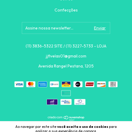
Confecções
(11) 3836-5322 SITE / (11) 3227-5733 - LOJA
jjfivelas01@gmail.com
Avenida Rangel Pestana, 1205
Ao navegar por este site
você aceita o uso de cookies
para
Copyright COMERCIAL J.J. FIVELAS LTDA - 71531271000111 - 2026.
agilizar a sua experiência de compra.
Todos os direitos reservados.