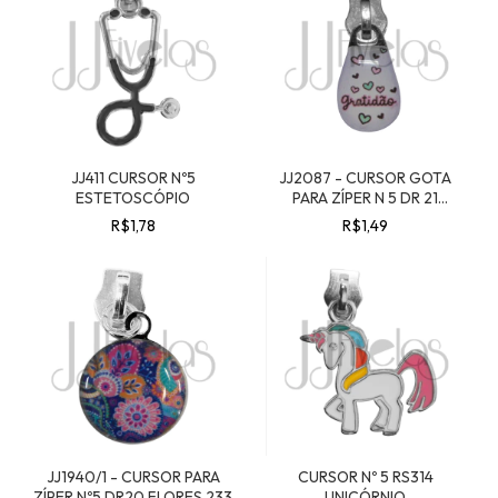
JJ411 CURSOR Nº5
JJ2087 - CURSOR GOTA
ESTETOSCÓPIO
PARA ZÍPER N 5 DR 21
GRATIDÃO 32
R$1,78
R$1,49
JJ1940/1 - CURSOR PARA
CURSOR Nº 5 RS314
ZÍPER Nº5 DR20 FLORES 233
UNICÓRNIO