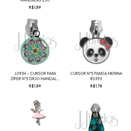
MANDALAS 230
R$1,89
JJ1934 - CURSOR PARA
CURSOR Nº5 PANDA MENINA
ZÍPER Nº5 DR20 MANDALA
RS393
298
R$1,89
R$1,78