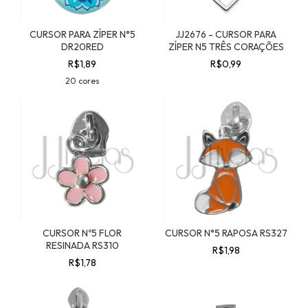
CURSOR PARA ZÍPER N°5
JJ2676 - CURSOR PARA
DR20RED
ZÍPER N5 TRÊS CORAÇÕES
R$1,89
R$0,99
20 cores
CURSOR Nº5 FLOR
CURSOR N°5 RAPOSA RS327
RESINADA RS310
R$1,98
R$1,78