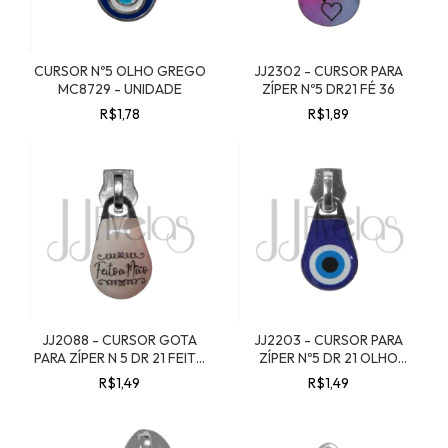
CURSOR Nº5 OLHO GREGO
JJ2302 - CURSOR PARA
MC8729 - UNIDADE
ZÍPER Nº5 DR21 FÉ 36
R$1,78
R$1,89
JJ2088 - CURSOR GOTA
JJ2203 - CURSOR PARA
PARA ZÍPER N 5 DR 21 FEITO
ZÍPER Nº5 DR 21 OLHO
A MÃO 21
GREGO 37
R$1,49
R$1,49