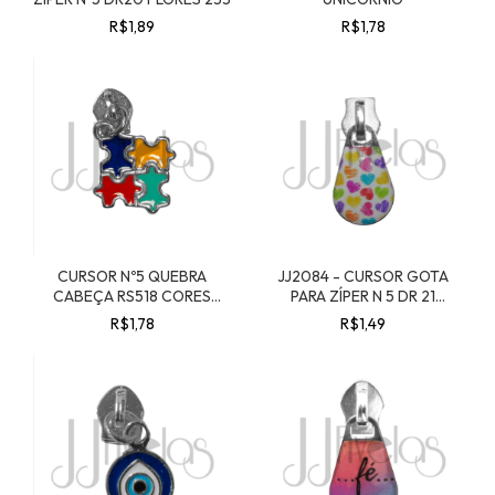
R$1,89
R$1,78
CURSOR Nº5 QUEBRA
JJ2084 - CURSOR GOTA
CABEÇA RS518 CORES
PARA ZÍPER N 5 DR 21
AUTISMO
CORAÇÕES 02
R$1,78
R$1,49