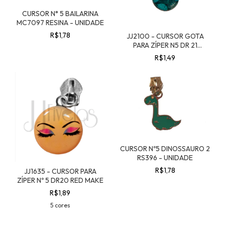
CURSOR N° 5 BAILARINA
MC7097 RESINA - UNIDADE
R$1,78
JJ2100 - CURSOR GOTA
PARA ZÍPER N5 DR 21
FLORES 03
R$1,49
CURSOR Nº5 DINOSSAURO 2
RS396 - UNIDADE
R$1,78
JJ1635 - CURSOR PARA
ZÍPER Nº 5 DR20 RED MAKE
R$1,89
5 cores