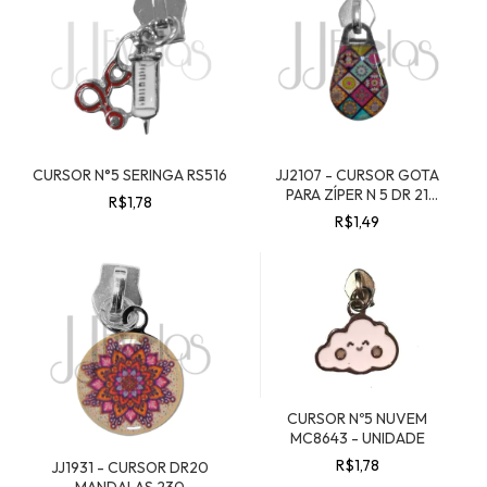
CURSOR N°5 SERINGA RS516
JJ2107 - CURSOR GOTA
PARA ZÍPER N 5 DR 21
R$1,78
MANDALAS 31
R$1,49
CURSOR Nº5 NUVEM
MC8643 - UNIDADE
R$1,78
JJ1931 - CURSOR DR20