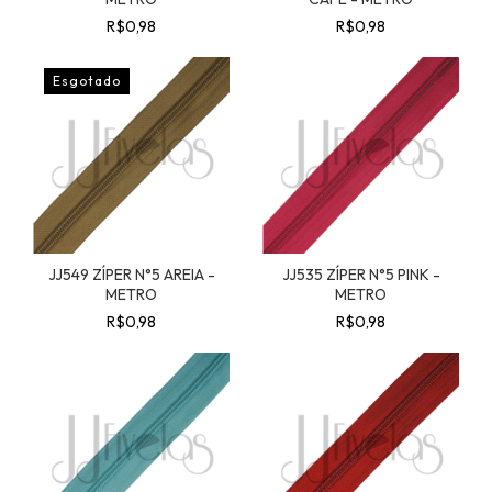
R$0,98
R$0,98
Esgotado
JJ549 ZÍPER N°5 AREIA -
JJ535 ZÍPER N°5 PINK -
METRO
METRO
R$0,98
R$0,98