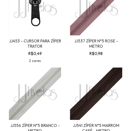
JJ453 - CURSOR PARA ZÍPER
JJ537 ZÍPER N°5 ROSE -
TRATOR
METRO
R$0,49
R$0,98
2 cores
JJ556 ZÍPER N°5 BRANCO -
JJ541 ZÍPER N°5 MARROM
METRO
CAFÉ - METRO