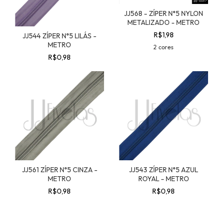
JJ568 - ZÍPER N°5 NYLON
METALIZADO - METRO
R$1,98
JJ544 ZÍPER N°5 LILÁS -
METRO
2 cores
R$0,98
JJ561 ZÍPER N°5 CINZA -
JJ543 ZÍPER N°5 AZUL
METRO
ROYAL - METRO
R$0,98
R$0,98