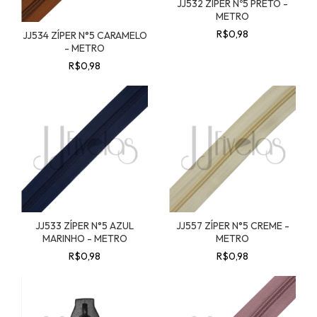
JJ532 ZÍPER Nº5 PRETO -
METRO
R$0,98
JJ534 ZÍPER N°5 CARAMELO
- METRO
R$0,98
JJ533 ZÍPER N°5 AZUL
JJ557 ZÍPER N°5 CREME -
MARINHO - METRO
METRO
R$0,98
R$0,98