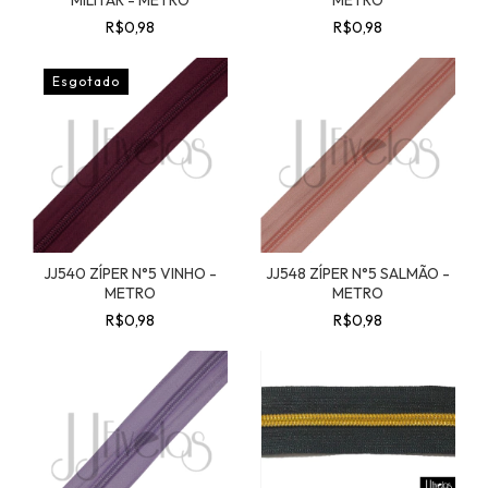
MILITAR - METRO
METRO
R$0,98
R$0,98
Esgotado
JJ540 ZÍPER N°5 VINHO -
JJ548 ZÍPER N°5 SALMÃO -
METRO
METRO
R$0,98
R$0,98