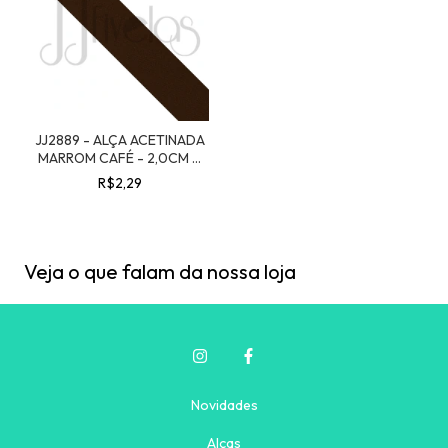
JJ2889 - ALÇA ACETINADA
MARROM CAFÉ - 2,0CM X
1,00MT
R$2,29
Veja o que falam da nossa loja
Novidades
Alças