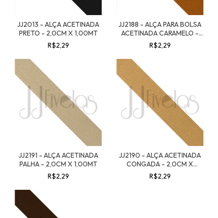
JJ2013 - ALÇA ACETINADA
JJ2188 - ALÇA PARA BOLSA
PRETO - 2,0CM X 1,00MT
ACETINADA CARAMELO -
2,0CM X 1,00MT
R$2,29
R$2,29
JJ2191 - ALÇA ACETINADA
JJ2190 - ALÇA ACETINADA
PALHA - 2,0CM X 1,00MT
CONGADA - 2,0CM X
1,00MT
R$2,29
R$2,29