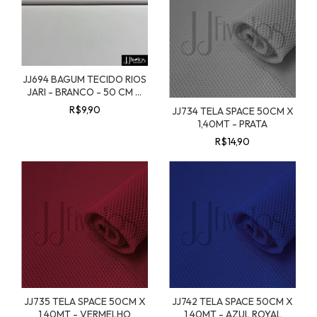
JJ694 BAGUM TECIDO RIOS
JARI - BRANCO - 50 CM X
1,40 MT
R$9,90
JJ734 TELA SPACE 50CM X
1,40MT - PRATA
R$14,90
JJ735 TELA SPACE 50CM X
JJ742 TELA SPACE 50CM X
1,40MT - VERMELHO
1,40MT - AZUL ROYAL