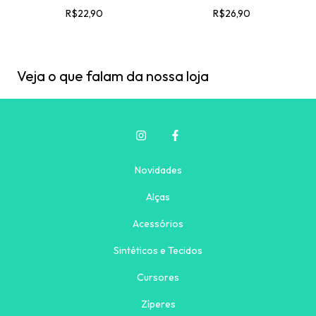
LARANJA - 50CMX1,40MT
50CMX1,40MT
R$22,90
R$26,90
Veja o que falam da nossa loja
Novidades
Alças
Acessórios
Sintéticos e Tecidos
Cursores
Zíperes