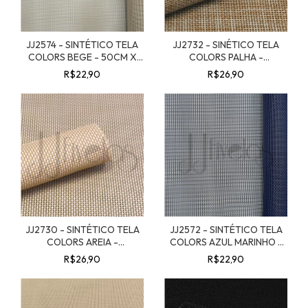
JJ2574 - SINTÉTICO TELA
JJ2732 - SINÉTICO TELA
COLORS BEGE - 50CM X
COLORS PALHA -
1,40MT
50CMX1,40MT
R$22,90
R$26,90
JJ2730 - SINTÉTICO TELA
JJ2572 - SINTÉTICO TELA
COLORS AREIA -
COLORS AZUL MARINHO -
50CMX1,40MT
50CMX1,40MT
R$26,90
R$22,90