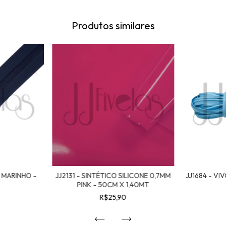
Produtos similares
L MARINHO -
JJ2131 - SINTÉTICO SILICONE 0,7MM
JJ1684 - VI
PINK - 50CM X 1,40MT
R$25,90