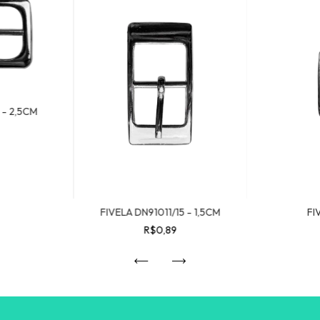
 - 2,5CM
FIVELA DN91011/15 - 1,5CM
FI
R$0,89