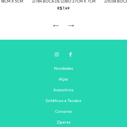
 18CM X 5CM
JJ784 BOCA DE LOBO 27CM X 7CM
JJ1038 BOC
R$7,49
Novidades
Alças
Acessórios
Sintéticos e Tecidos
Cursores
Zíperes