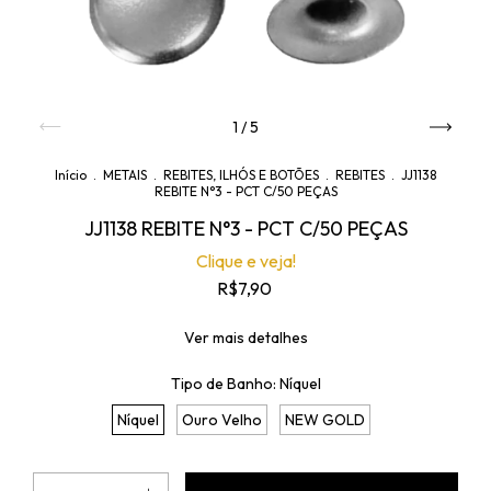
1
/
5
Início
.
METAIS
.
REBITES, ILHÓS E BOTÕES
.
REBITES
.
JJ1138
REBITE N°3 - PCT C/50 PEÇAS
JJ1138 REBITE N°3 - PCT C/50 PEÇAS
Clique e veja!
R$7,90
Ver mais detalhes
Tipo de Banho:
Níquel
Níquel
Ouro Velho
NEW GOLD