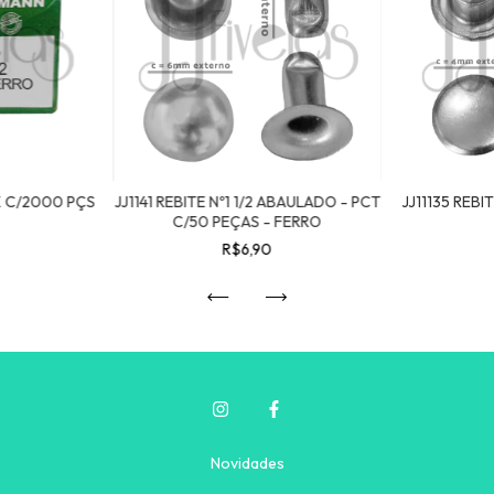
CX C/2000 PÇS
JJ1141 REBITE Nº1 1/2 ABAULADO - PCT
JJ11135 REBI
C/50 PEÇAS - FERRO
R$6,90
Novidades