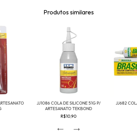
Produtos similares
 ARTESANATO
JJ1086 COLA DE SILICONE 51G P/
JJ682 CO
G
ARTESANATO TEKBOND
R$10,90