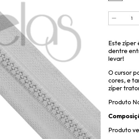
Este zíper 
dentre ent
levar!
O cursor p
cores, e t
zíper trato
Produto Na
Composiç
Produto v