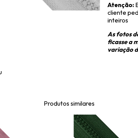
Atenção:
E
cliente ped
inteiros
As fotos d
ficasse a 
variação d
u
Produtos similares