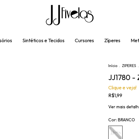
órios
Sintéticos e Tecidos
Cursores
Zíperes
Met
Início
.
ZIPERES
.
JJ1780 
Clique e veja!
R$1,99
Ver mais detal
Cor:
BRANCO