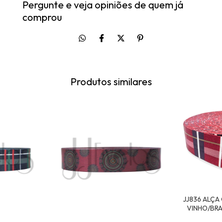
Pergunte e veja opiniões de quem já
comprou
Produtos similares
JJ836 ALÇA
VINHO/BRA