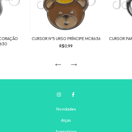
 CORAÇÃO
CURSOR Nº5 URSO PRÍNCIPE MC8636
CURSOR PAR
630
R$0,99
Novidades
Alças
Acessórios