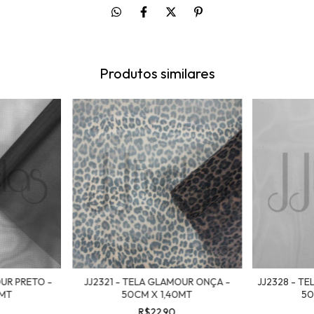
Produtos similares
OUR PRETO -
JJ2321 - TELA GLAMOUR ONÇA -
JJ2328 - T
0MT
50CM X 1,40MT
50
R$22,90