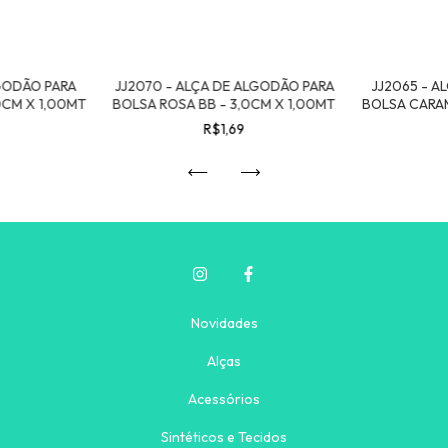
LGODÃO PARA
JJ2070 - ALÇA DE ALGODÃO PARA
JJ2065 - A
0CM X 1,00MT
BOLSA ROSA BB - 3,0CM X 1,00MT
BOLSA CARAM
R$1,69
Novidades
Alças
Acessórios
Sintéticos e Tecidos