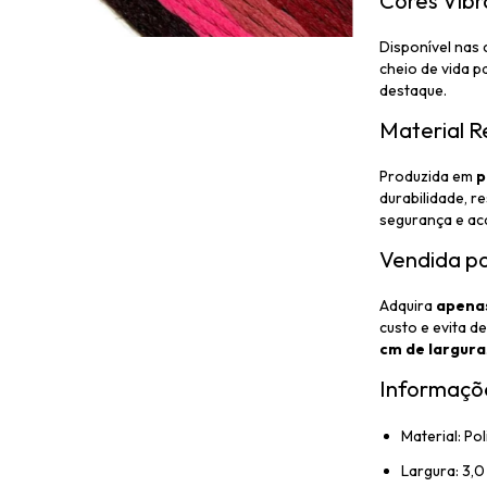
Cores Vib
Disponível nas
cheio de vida p
destaque.
Material R
Produzida em
p
durabilidade, r
segurança e ac
Vendida p
Adquira
apenas
custo e evita d
cm de largura
Informaçõe
Material: Pol
Largura: 3,0