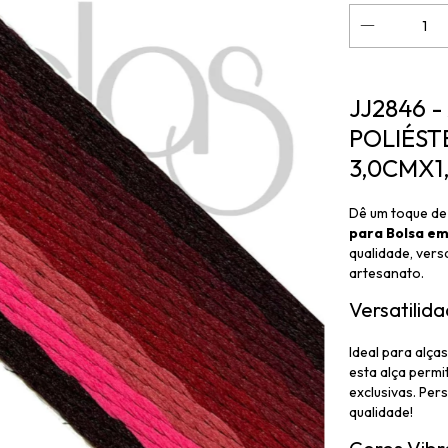
JJ2846 
POLIÉST
3,0CMX1
Dê um toque de 
para Bolsa em 
qualidade, ver
artesanato.
Versatilid
Ideal para alça
esta alça permi
exclusivas. Per
qualidade!