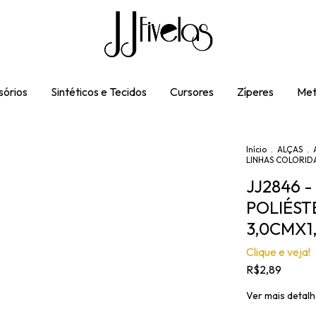
órios
Sintéticos e Tecidos
Cursores
Zíperes
Met
Início
.
ALÇAS
.
LINHAS COLORIDA
JJ2846 
POLIÉST
3,0CMX1
Clique e veja!
R$2,89
Ver mais detal