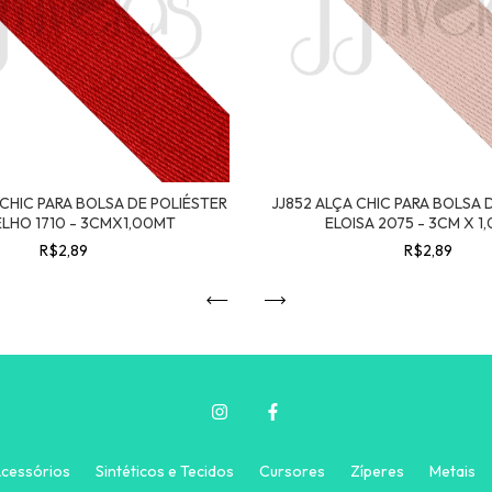
 CHIC PARA BOLSA DE POLIÉSTER
JJ852 ALÇA CHIC PARA BOLSA 
LHO 1710 - 3CMX1,00MT
ELOISA 2075 - 3CM X 1
R$2,89
R$2,89
cessórios
Sintéticos e Tecidos
Cursores
Zíperes
Metais