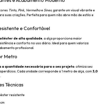
rantes e Acabamento Moderno
 cores
Tinto, Pink, Vermelho
e
Sines
, garante um visual vibrante e
ara suas criações. Perfeita para quem não abre mão de estilo e
esistente e Confortável
oliéster de alta qualidade
, a alça proporciona maior
esistência e conforto no uso diário. Ideal para quem valoriza
abamento profissional.
or Metro
 a quantidade necessária para o seu projeto
: otimiza seu
esperdícios. Cada unidade corresponde a 1 metro de alça, com
3,0
.
s Técnicas
iéster resistente
 cm