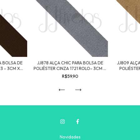
A BOLSA DE
JJ878 ALÇA CHIC PARA BOLSA DE
JJ809 ALÇ
3 - 3CM X
POLIÉSTER CINZA 1721 ROLO- 3CM X
POLIÉSTE
25MT
R$59,90
Novidades