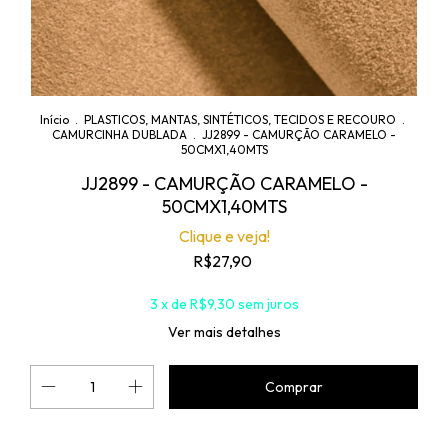
Início
.
PLASTICOS, MANTAS, SINTÉTICOS, TECIDOS E RECOURO
.
CAMURCINHA DUBLADA
.
JJ2899 - CAMURÇÃO CARAMELO -
50CMX1,40MTS
JJ2899 - CAMURÇÃO CARAMELO -
50CMX1,40MTS
Clique e veja!
R$27,90
3
x de
R$9,30
sem juros
Ver mais detalhes