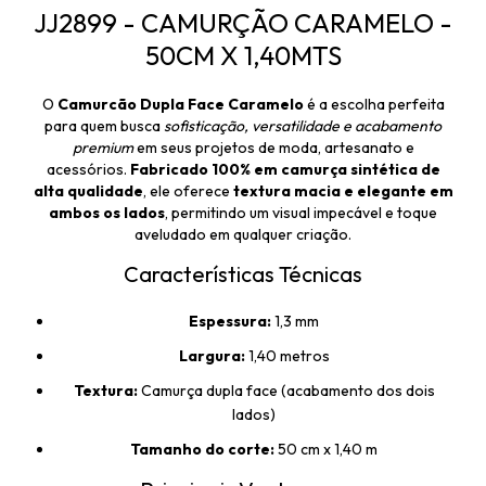
JJ2899 - CAMURÇÃO CARAMELO -
50CM X 1,40MTS
O
Camurcão Dupla Face Caramelo
é a escolha perfeita
para quem busca
sofisticação, versatilidade e acabamento
premium
em seus projetos de moda, artesanato e
acessórios.
Fabricado 100% em camurça sintética de
alta qualidade
, ele oferece
textura macia e elegante em
ambos os lados
, permitindo um visual impecável e toque
aveludado em qualquer criação.
Características Técnicas
Espessura:
1,3 mm
Largura:
1,40 metros
Textura:
Camurça dupla face (acabamento dos dois
lados)
Tamanho do corte:
50 cm x 1,40 m