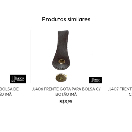
Produtos similares
 BOLSA DE
JJ406 FRENTE GOTA PARA BOLSA C/
JJ407 FREN
O IMÃ
BOTÃO IMÃ
C
R$3,95