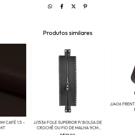
Produtos similares
JJ406 FRENT
M CAFÉ 1.5 -
JJ1536 FOLE SUPERIOR P/ BOLSA DE
0MT
CROCHÊ OU FIO DE MALHA 9CM
X27CM