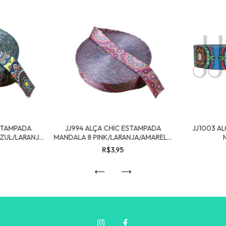
ESTAMPADA
JJ994 ALÇA CHIC ESTAMPADA
JJ1003 A
ZUL/LARANJA
MANDALA 8 PINK/LARANJA/AMARELO
0MT
- 4CM X 1,00MT
AZUL/TYFFA
R$3,95
- 