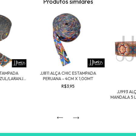
Produtos similares
ESTAMPADA
JJ811 ALÇA CHIC ESTAMPADA
ZUL/LARANJA
PERUANA - 4CM X 1,00MT
0MT
R$3,95
JJ993 AL
MANDALA 5 
- 