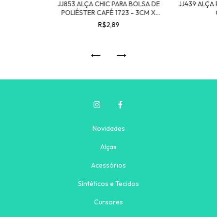
JJ853 ALÇA CHIC PARA BOLSA DE
JJ439 ALÇA 
POLIÉSTER CAFÉ 1723 - 3CM X
1,00MT
R$2,89
Novidades
Alças
Acessórios
Sintéticos e Tecidos
Cursores