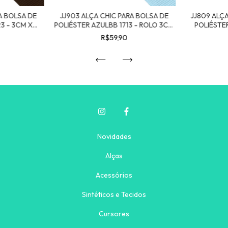
A BOLSA DE
JJ903 ALÇA CHIC PARA BOLSA DE
JJ809 ALÇ
3 - 3CM X
POLIÉSTER AZULBB 1713 - ROLO 3CM
POLIÉSTE
X 25MT
R$59,90
Novidades
Alças
Acessórios
Sintéticos e Tecidos
Cursores