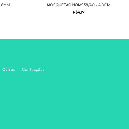
- 8MM
MOSQUETAO NOMS38/40 - 4,0CM
R$4,19
Outros
Confecções