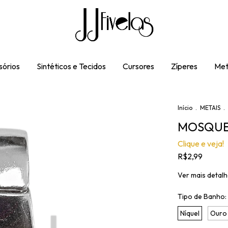
órios
Sintéticos e Tecidos
Cursores
Zíperes
Met
Início
.
METAIS
.
MOSQUET
Clique e veja!
R$2,99
Ver mais detal
Tipo de Banho:
Níquel
Ouro