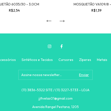
ETÃO 6035/30 - 3,0CM
MOSQUETÃO VA109/8 
R$2,54
R$1,39
cessórios
Sintéticos e Tecidos
Cursores
Zíperes
Metais
(11) 3836-5322 SITE / (11) 3227-5733 - LOJA
jjfivelas01@gmail.com
Avenida Rangel Pestana, 1205