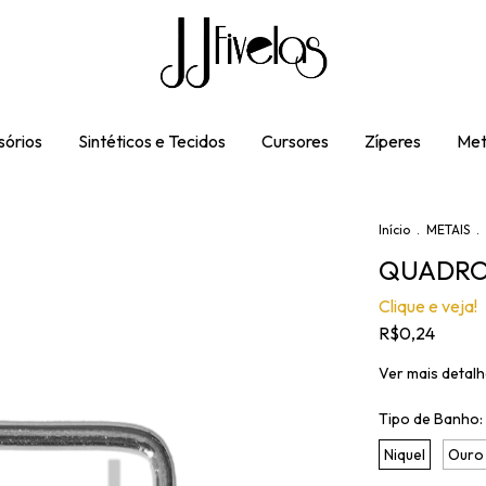
órios
Sintéticos e Tecidos
Cursores
Zíperes
Met
Início
.
METAIS
.
QUADRO 
Clique e veja!
R$0,24
Ver mais detal
Tipo de Banho:
Niquel
Ouro