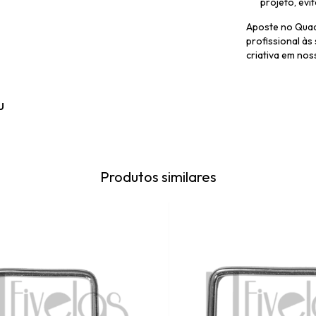
projeto, evi
Aposte no Quad
profissional às
criativa em noss
u
Produtos similares