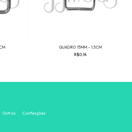
5CM
QUADRO 15MM - 1,5CM
R$0,14
Outros
Confecções