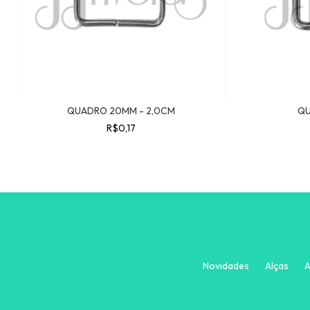
QUADRO 20MM - 2,0CM
QU
R$0,17
Novidades
Alças
A