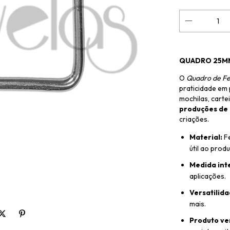
QUADRO 25MM
O
Quadro de F
praticidade em 
mochilas, carte
produções de 
criações.
Material:
Fe
útil ao produ
Medida int
aplicações.
Versatilida
mais.
Produto ve