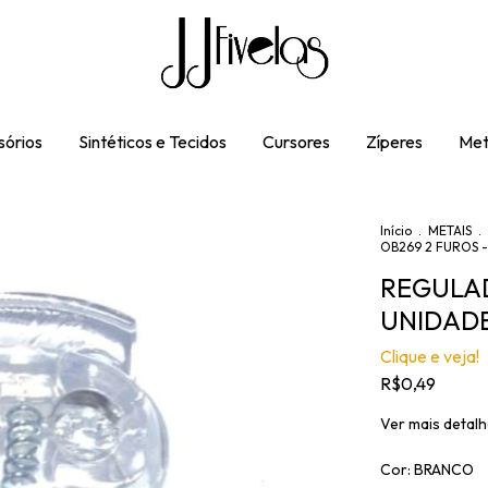
órios
Sintéticos e Tecidos
Cursores
Zíperes
Met
Início
.
METAIS
.
OB269 2 FUROS 
REGULAD
UNIDAD
Clique e veja!
R$0,49
Ver mais detal
Cor:
BRANCO