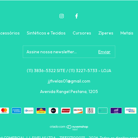
cessórios
Sintéticos e Tecidos
Cursores
Zíperes
Metais
(11) 3836-5322 SITE / (11) 3227-5733 - LOJA
jjfivelas01@gmail.com
Avenida Rangel Pestana, 1205
t COMERCIAL J.J. FIVELAS LTDA - 71531271000111 - 2026. Todos os direitos rese