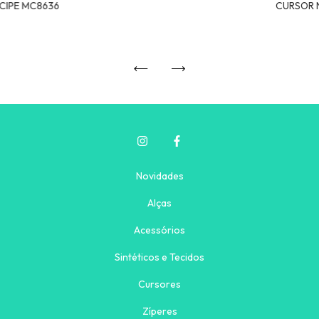
NCIPE MC8636
CURSOR 
Novidades
Alças
Acessórios
Sintéticos e Tecidos
Cursores
Zíperes