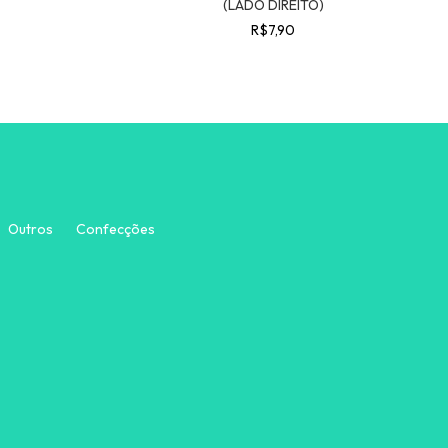
(LADO DIREITO)
R$7,90
Outros
Confecções