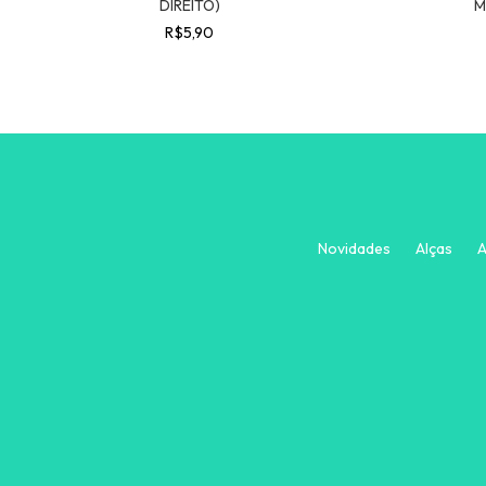
DIREITO)
M
R$5,90
Novidades
Alças
A