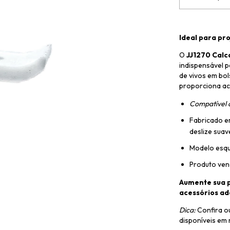
Ideal para pro
O
JJ1270 Calca
indispensável 
de vivos em bols
proporciona ac
Compatível c
Fabricado em
deslize suav
Modelo esque
Produto ven
Aumente sua p
acessórios ad
Dica:
Confira ou
disponíveis em 