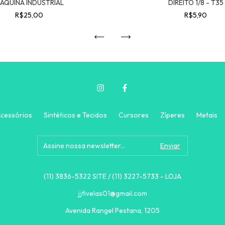
ÁQUINA INDUSTRIAL
DIREITO 1/8 - T35
R$25,00
R$5,90
cessórios
Sintéticos e Tecidos
Cursores
Zíperes
Metais
(11) 3836-5322 SITE / (11) 3227-5733 - LOJA
jjfivelas01@gmail.com
Avenida Rangel Pestana, 1205