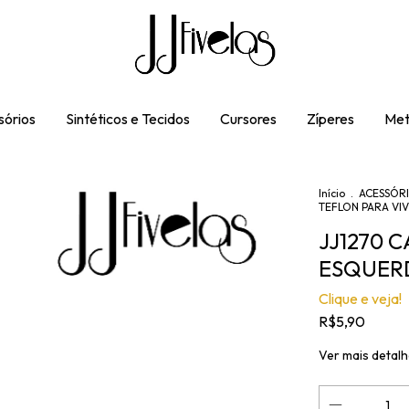
órios
Sintéticos e Tecidos
Cursores
Zíperes
Met
Início
.
ACESSÓRI
TEFLON PARA VIV
JJ1270 
ESQUERD
Clique e veja!
R$5,90
Ver mais detal