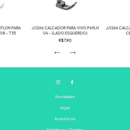
EFLON PARA
JJ1266 CALCADOR PARA VIVO P69LH
JJ1264 CALC
/8 - T35
1/4 - (LADO ESQUERDO)
C
R$7,90
Novidades
Alças
Acessórios
Sintéticos e Tecidos