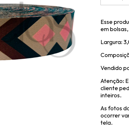
Esse produt
em bolsas,
Largura: 3
Composição
Vendido p
Atenção: E
cliente ped
inteiros.
As fotos d
ocorrer va
tela.