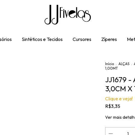
órios
Sintéticos e Tecidos
Cursores
Zíperes
Met
Início
.
ALÇAS
.
1,00MT
JJ1679 -
3,0CM X
Clique e veja!
R$3,35
Ver mais detal