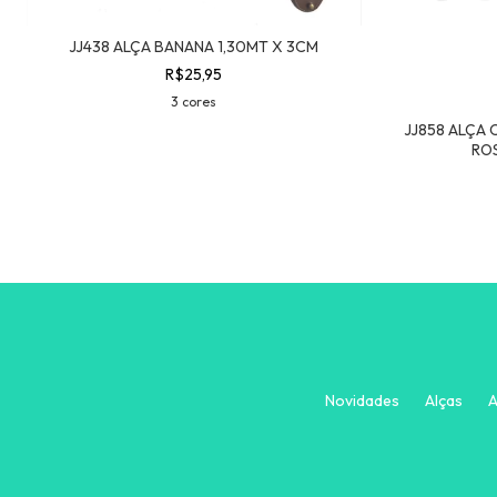
JJ438 ALÇA BANANA 1,30MT X 3CM
R$25,95
3 cores
JJ858 ALÇA 
ROS
Novidades
Alças
A