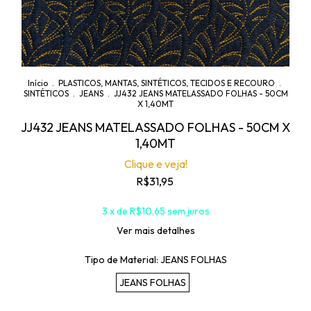
Início
.
PLASTICOS, MANTAS, SINTÉTICOS, TECIDOS E RECOURO
.
SINTÉTICOS
.
JEANS
.
JJ432 JEANS MATELASSADO FOLHAS - 50CM
X 1,40MT
JJ432 JEANS MATELASSADO FOLHAS - 50CM X
1,40MT
Clique e veja!
R$31,95
3
x de
R$10,65
sem juros
Ver mais detalhes
Tipo de Material:
JEANS FOLHAS
JEANS FOLHAS