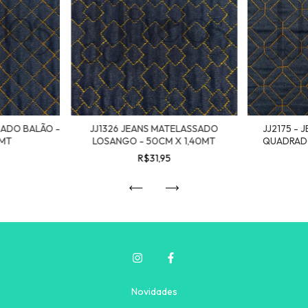
SADO BALÃO -
JJ1326 JEANS MATELASSADO
JJ2175 -
0MT
LOSANGO - 50CM X 1,40MT
QUADRADO
R$31,95
Novidades