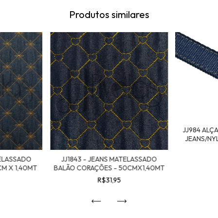
Produtos similares
JJ984 ALÇ
JEANS/NYL
TELASSADO
JJ1843 - JEANS MATELASSADO
CM X 1,40MT
BALÃO CORAÇÕES - 50CMX1,40MT
R$31,95