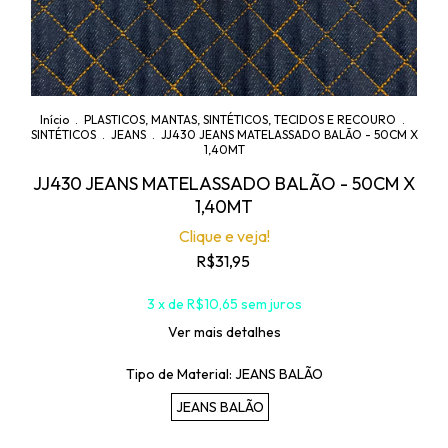
Início
.
PLASTICOS, MANTAS, SINTÉTICOS, TECIDOS E RECOURO
.
SINTÉTICOS
.
JEANS
.
JJ430 JEANS MATELASSADO BALÃO - 50CM X
1,40MT
JJ430 JEANS MATELASSADO BALÃO - 50CM X
1,40MT
Clique e veja!
R$31,95
3
x de
R$10,65
sem juros
Ver mais detalhes
Tipo de Material:
JEANS BALÃO
JEANS BALÃO