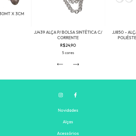
,30MT X 3CM
JJ439 ALÇA P/ BOLSA SINTÉTICA C/
JJ850 - AL
CORRENTE
POLIÉSTE
3
R$24,90
5 cores
Novidades
Alças
Acessórios