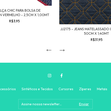
ALÇA CHIC PARA BOLSA DE
N VERMELHO - 2,5CM X 1,00MT
R$3,95
JJ2175 - JEANS MATELASSADO
50CM X 1,40MT
R$31,95
cessórios
Sintéticos e Tecidos
Cursores
Zíperes
Metais