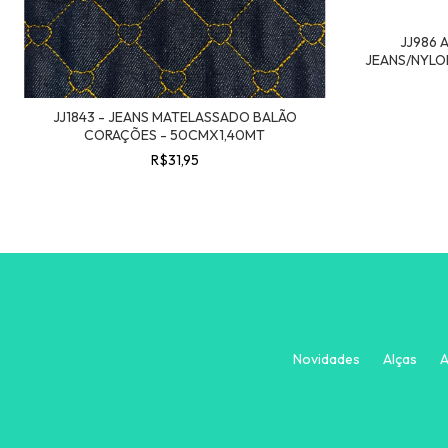
JJ986 
JEANS/NYLO
JJ1843 - JEANS MATELASSADO BALÃO
CORAÇÕES - 50CMX1,40MT
R$31,95
Novidades
Alças
A