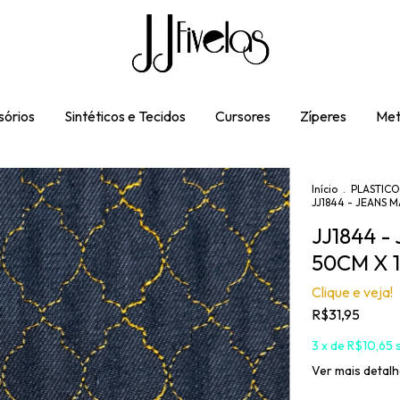
órios
Sintéticos e Tecidos
Cursores
Zíperes
Met
Início
.
PLASTICO
JJ1844 - JEANS 
JJ1844 
50CM X 
Clique e veja!
R$31,95
3
x de
R$10,65
Ver mais detal