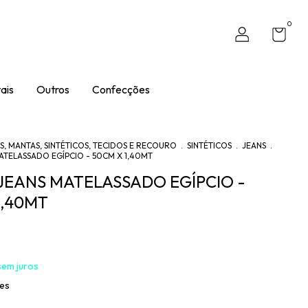
0
ais
Outros
Confecções
S, MANTAS, SINTÉTICOS, TECIDOS E RECOURO
.
SINTÉTICOS
.
JEANS
.
MATELASSADO EGÍPCIO - 50CM X 1,40MT
- JEANS MATELASSADO EGÍPCIO -
1,40MT
sem juros
hes