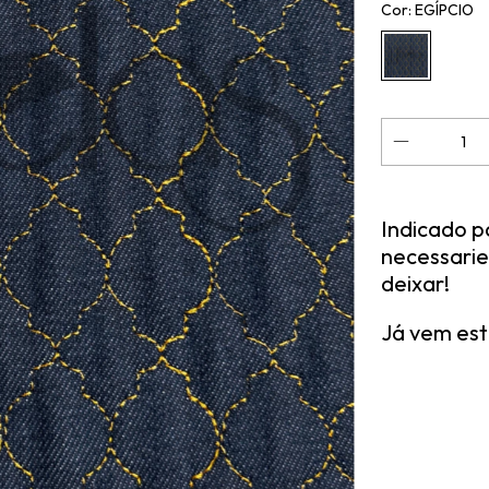
Cor:
EGÍPCIO
Indicado p
necessaries
deixar!
Já vem es