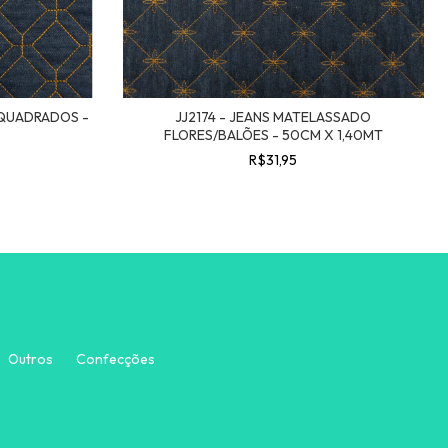
 QUADRADOS -
JJ2174 - JEANS MATELASSADO
FLORES/BALÕES - 50CM X 1,40MT
R$31,95
Outros
Confecções