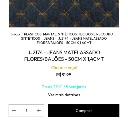
Início
.
PLASTICOS, MANTAS, SINTÉTICOS, TECIDOS E RECOURO
.
SINTÉTICOS
.
JEANS
.
JJ2174 - JEANS MATELASSADO
FLORES/BALÕES - 50CM X 1,40MT
JJ2174 - JEANS MATELASSADO
FLORES/BALÕES - 50CM X 1,40MT
Clique e veja!
R$31,95
3
x de
R$10,65
sem juros
Ver mais detalhes