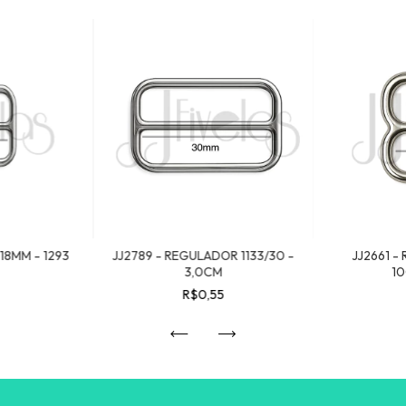
18MM - 1293
JJ2789 - REGULADOR 1133/30 -
JJ2661 -
3,0CM
10
R$0,55