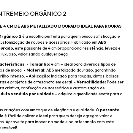
 ENTREMEIO ORGÂNICO 2
E 4 CM DE ABS METALIZADO DOURADO IDEAL PARA ROUPAS
rgânico 2
é a escolha perfeita para quem busca sofisticação e
 customização de roupas e acessórios. Fabricado em
ABS
ourado
, este passante de 4 cm proporciona resistência, leveza e
luxuoso, valorizando qualquer peça.
acterísticas:
-
Tamanho:
4 cm – ideal para diversos tipos de
tos de moda. -
Material:
ABS metalizado dourado, garantindo
rilho intenso. -
Aplicação:
Indicado para roupas, cintos, bolsas,
iras e projetos de artesanato em geral. -
Versatilidade:
Pode ser
ra criativa, confecção de acessórios e customização de
duto vendido por unidade
– adquira a quantidade exata para o
s criações com um toque de elegância e qualidade. O
passante
do
é fácil de aplicar e ideal para quem deseja agregar valor e
as. Aproveite para inovar na moda e no artesanato com este
pensável!