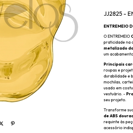
JJ2825 -
ENTREMEIO D
O ENTREMEIO
O
praticidade na
metalizado d
um acabamento 
Principais car
roupas e proje
durabilidade e b
mochilas, carte
usado em costu
vestuário. -
Pro
seu projeto.
Transforme sua
de ABS doura
requinte às peç
acessório indis