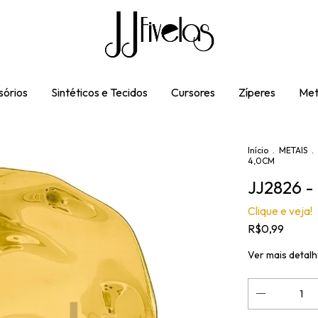
órios
Sintéticos e Tecidos
Cursores
Zíperes
Met
Início
.
METAIS
.
4,0CM
JJ2826 
Clique e veja!
R$0,99
Ver mais detal