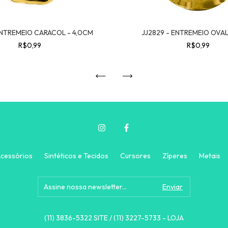
ENTREMEIO CARACOL - 4,0CM
JJ2829 - ENTREMEIO OVAL
R$0,99
R$0,99
cessórios
Sintéticos e Tecidos
Cursores
Zíperes
Metais
(11) 3836-5322 SITE / (11) 3227-5733 - LOJA