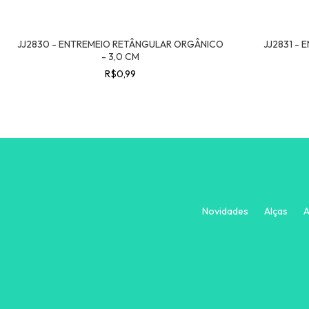
JJ2830 - ENTREMEIO RETÂNGULAR ORGÂNICO
JJ2831 - 
- 3,0 CM
R$0,99
Novidades
Alças
A