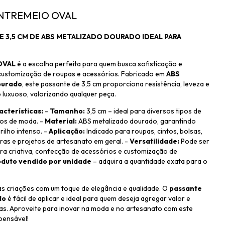
 ENTREMEIO OVAL
 3,5 CM DE ABS METALIZADO DOURADO IDEAL PARA
VAL
é a escolha perfeita para quem busca sofisticação e
 customização de roupas e acessórios. Fabricado em
ABS
ourado
, este passante de 3,5 cm proporciona resistência, leveza e
luxuoso, valorizando qualquer peça.
acterísticas:
-
Tamanho:
3,5 cm – ideal para diversos tipos de
tos de moda. -
Material:
ABS metalizado dourado, garantindo
rilho intenso. -
Aplicação:
Indicado para roupas, cintos, bolsas,
iras e projetos de artesanato em geral. -
Versatilidade:
Pode ser
ra criativa, confecção de acessórios e customização de
duto vendido por unidade
– adquira a quantidade exata para o
s criações com um toque de elegância e qualidade. O
passante
do
é fácil de aplicar e ideal para quem deseja agregar valor e
as. Aproveite para inovar na moda e no artesanato com este
pensável!