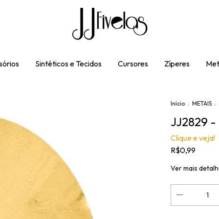
órios
Sintéticos e Tecidos
Cursores
Zíperes
Met
Início
.
METAIS
.
JJ2829 
Clique e veja!
R$0,99
Ver mais detal