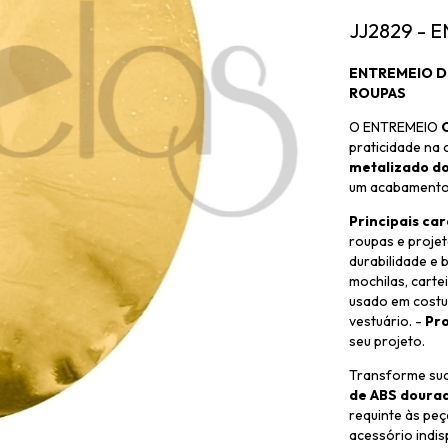
JJ2829 -
ENTREMEIO DE
ROUPAS
O ENTREMEIO
O
praticidade na
metalizado d
um acabamento 
Principais car
roupas e proje
durabilidade e b
mochilas, carte
usado em costu
vestuário. -
Pro
seu projeto.
Transforme sua
de ABS doura
requinte às peç
acessório indis