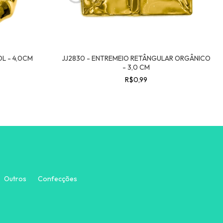
OL - 4,0CM
JJ2830 - ENTREMEIO RETÂNGULAR ORGÂNICO
- 3,0 CM
R$0,99
Outros
Confecções