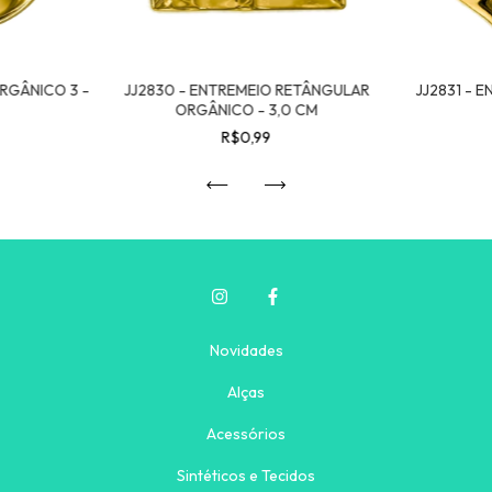
ORGÂNICO 3 -
JJ2830 - ENTREMEIO RETÂNGULAR
JJ2831 - 
ORGÂNICO - 3,0 CM
R$0,99
Novidades
Alças
Acessórios
Sintéticos e Tecidos